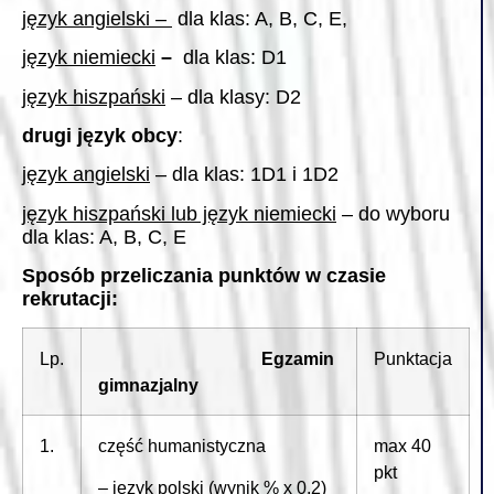
język angielski –
dla klas: A, B, C, E,
język niemiecki
–
dla klas: D1
język hiszpański
– dla klasy: D2
drugi język obcy
:
język angielski
– dla klas: 1D1 i 1D2
język hiszpański lub język niemiecki
– do wyboru
dla klas: A, B, C, E
Sposób przeliczania punktów w czasie
rekrutacji:
Lp.
Egzamin
Punktacja
gimnazjalny
1.
część humanistyczna
max 40
pkt
– język polski (wynik % x 0,2)