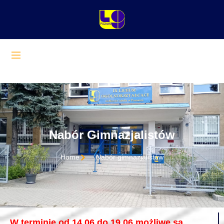
Nabór Gimnazjalistów
Home
Nabór gimnazjalistów
W terminie od 14.06 do 19.06 możliwe są