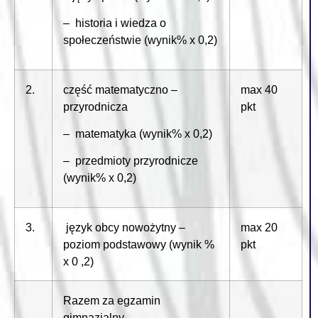
– historia i wiedza o
społeczeństwie (wynik% x 0,2)
2.
część matematyczno –
max 40
przyrodnicza
pkt
– matematyka (wynik% x 0,2)
– przedmioty przyrodnicze
(wynik% x 0,2)
3.
język obcy nowożytny –
max 20
poziom podstawowy (wynik %
pkt
x 0 ,2)
Razem za egzamin
gimnazjalny