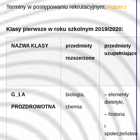
Terminy w postępowaniu rekrutacyjnym:
Pobierz
Klasy pierwsze w roku szkolnym 2019/2020:
NAZWA KLASY
przedmioty
przedmioty
uzupełniające
rozszerzone
G_1 A
biologia,
– elementy
dietetyki,
PROZDROWOTNA
chemia
– historia
i
społeczeństwo