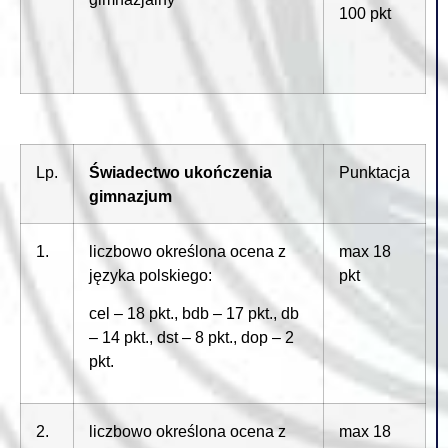
100 pkt
Lp.
Świadectwo ukończenia
Punktacja
gimnazjum
1.
liczbowo określona ocena z
max 18
języka polskiego:
pkt
cel – 18 pkt., bdb – 17 pkt., db
– 14 pkt., dst – 8 pkt., dop – 2
pkt.
2.
liczbowo określona ocena z
max 18