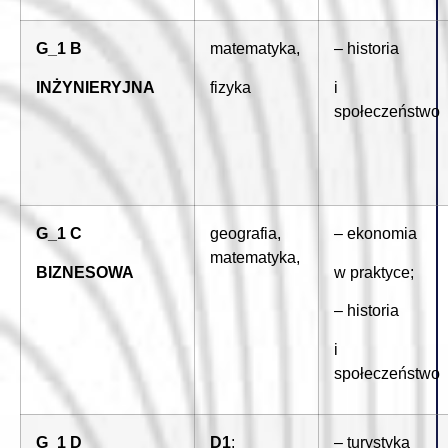
G_1 B
matematyka,
– historia
INŻYNIERYJNA
fizyka
i
społeczeństwo
G_1 C
geografia,
– ekonomia
matematyka,
BIZNESOWA
w praktyce;
– historia
i
społeczeństwo
G_1 D
D1
:
– turystyka