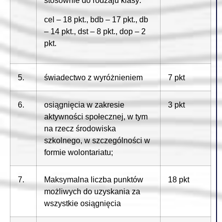
stosownie do rodzaju klasy:
cel – 18 pkt., bdb – 17 pkt., db
– 14 pkt., dst – 8 pkt., dop – 2
pkt.
5.
świadectwo z wyróżnieniem
7 pkt
6.
osiągnięcia w zakresie
3 pkt
aktywności społecznej, w tym
na rzecz środowiska
szkolnego, w szczególności w
formie wolontariatu;
7.
Maksymalna liczba punktów
18 pkt
możliwych do uzyskania za
wszystkie osiągnięcia