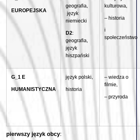
geografia,
kulturowa,
EUROPEJSKA
język
– historia
niemiecki
i
D2
:
społeczeństwo
geografia,
język
hiszpański
G_1 E
język polski,
– wiedza o
filmie,
HUMANISTYCZNA
historia
– przyroda
pierwszy język obcy
: