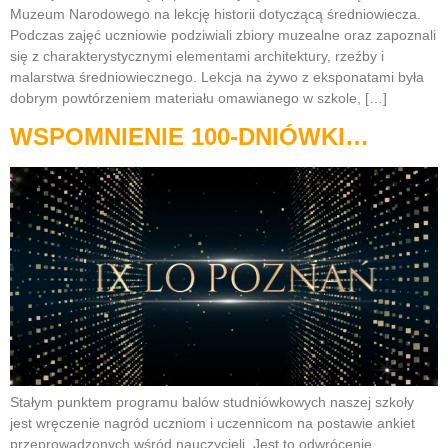
Muzeum Narodowego na lekcję historii dotyczącą średniowiecza.
Podczas zajęć uczniowie podziwiali zbiory muzealne oraz zapoznali
się z charakterystycznymi elementami architektury, rzeźby i
malarstwa średniowiecznego. Lekcja na żywo z eksponatami była
dobrym powtórzeniem materiału omawianego w szkole, […]
WSPOMNIENIE 100-DNIÓWKI…
Stałym punktem programu balów studniówkowych naszej szkoły
jest wręczenie nagród uczniom i uczennicom na postawie ankiet
przeprowadzonych wśród nauczycieli. Jest to odwrócenie