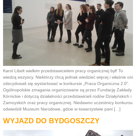
Karol Libelt wielkim przedstawicielem pracy organicznej był! To
wiedzą wszyscy. Niektórzy chcą jednak wiedzieć więcej i właśnie oni
zdecydowali się wystartować w konkursie „Praca Organiczna 2.0”.
Ogólnopolskie zmagania organizowane są przez Fundację Zakłady
Kórnickie i dotyczą działalności przedstawicieli rodów Działyńskich i
Zamoyskich oraz pracy organicznej. Niedawno uczestnicy konkursu
odwiedzili Muzeum Narodowe, gdzie w towarzystwie pani […]
WYJAZD DO BYDGOSZCZY