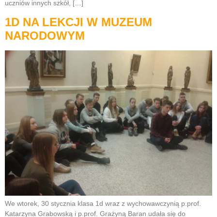
uczniów innych szkół, […]
1D NA LEKCJI W MUZEUM
NARODOWYM
We wtorek, 30 stycznia klasa 1d wraz z wychowawczynią p.prof.
Katarzyna Grabowską i p.prof. Grażyną Baran udała się do