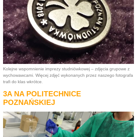
Kolejne wspomnienie imprezy studniówkowej – zdjęcia grupowe z
wychowawcami. Więcej zdjęć wykonanych przez naszego fotografa
trafi do klas wkrótce.
3A NA POLITECHNICE
POZNAŃSKIEJ