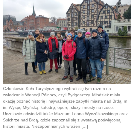
Członkowie Koła Turystycznego wybrali się tym razem na
zwiedzanie Wenecji Północy, czyli Bydgoszczy. Młodzież miała
okazję poznać historię i najważniejsze zabytki miasta nad Brdą, m.
in. Wyspę Młyńską, katedrę, operę, śluzy i mosty na rzece.
Uczniowie odwiedzili także Muzeum Leona Wyczółkowskiego oraz
Spichrze nad Brdą, gdzie zapoznali się z wystawą poświęconą
historii miasta. Niezapomnianych wrażeń […]