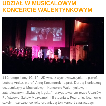
UDZIAŁ W MUSICALOWYM
KONCERCIE WALENTYNKOWYM
1 i 2 lutego klasy 1C, 1F i 2D wraz z wychowawczyniami: p.prof.
Izabelą Arcisz, p.prof. Anną Kaczmarek i p.prof. Dorotą Konieczną
uczestniczyły w Musicalowym Koncercie Walentynkowym
zatytułowanym „Świat się kręci…” przygotowanym przez Uczniów
Państwowej Szkoły Muzycznej I i II stopnia w Poznaniu. Uczniowie
szkoły muzycznej co roku organizują ten koncert zapraszając