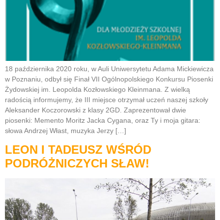
18 października 2020 roku, w Auli Uniwersytetu Adama Mickiewicza
w Poznaniu, odbył się Finał VII Ogólnopolskiego Konkursu Piosenki
Żydowskiej im. Leopolda Kozłowskiego Kleinmana. Z wielką
radością informujemy, że III miejsce otrzymał uczeń naszej szkoły
Aleksander Koczorowski z klasy 2GD. Zaprezentował dwie
piosenki: Memento Moritz Jacka Cygana, oraz Ty i moja gitara:
słowa Andrzej Włast, muzyka Jerzy […]
LEON I TADEUSZ WŚRÓD
PODRÓŻNICZYCH SŁAW!