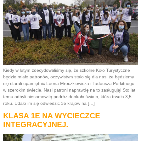
Kiedy w lutym zdecydowaliśmy się, że szkolne Koło Turystyczne
będzie miało patronów, oczywistym stało się dla nas, że będziemy
się starali upamiętnić Leona Mroczkiewicza i Tadeusza Perkitnego
w szerokim świecie. Nasi patroni naprawdę na to zasługują! Sto lat
temu odbyli niesamowitą podróż dookoła świata, która trwała 3,5
roku. Udało im się odwiedzić 36 krajów na […]
KLASA 1E NA WYCIECZCE
INTEGRACYJNEJ.